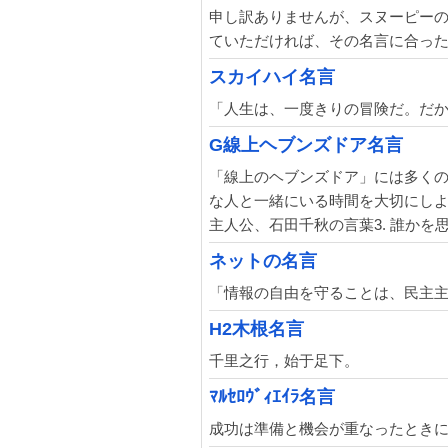
申し訳ありませんが、スヌーピー
ていただければ、その名言に合っ
スカイハイ名言
「人生は、一度きりの冒険だ。だ
G線上ヘブンズドア名言
「線上のヘブンズドア」には多くの
な人と一緒にいる時間を大切にしよう
主人公、石田千秋の言葉3. 誰かを
ネットの名言
「情報の自由を守ることは、民主
H2木根名言
千里之行，始于足下。
ﾏﾙｾﾛｳﾞｨｴｲﾗ名言
成功は準備と機会が重なったとき