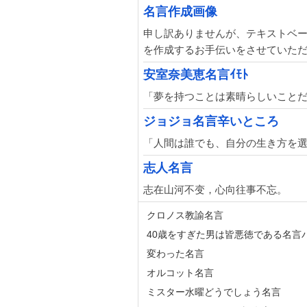
名言作成画像
申し訳ありませんが、テキストベ
を作成するお手伝いをさせていた
安室奈美恵名言ｲﾓﾄ
「夢を持つことは素晴らしいこと
ジョジョ名言辛いところ
「人間は誰でも、自分の生き方を選
志人名言
志在山河不变，心向往事不忘。
クロノス教諭名言
40歳をすぎた男は皆悪徳である名言
変わった名言
オルコット名言
ミスター水曜どうでしょう名言