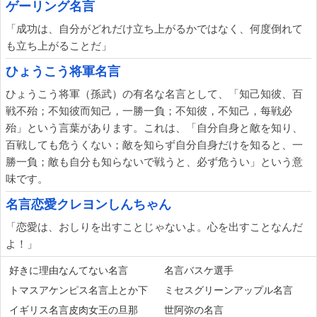
ゲーリング名言
「成功は、自分がどれだけ立ち上がるかではなく、何度倒れて
も立ち上がることだ」
ひょうこう将軍名言
ひょうこう将軍（孫武）の有名な名言として、「知己知彼、百
戦不殆；不知彼而知己，一勝一負；不知彼，不知己，每戦必
殆」という言葉があります。これは、「自分自身と敵を知り、
百戦しても危うくない；敵を知らず自分自身だけを知ると、一
勝一負；敵も自分も知らないで戦うと、必ず危うい」という意
味です。
名言恋愛クレヨンしんちゃん
「恋愛は、おしりを出すことじゃないよ。心を出すことなんだ
よ！」
好きに理由なんてない名言
名言バスケ選手
トマスアケンピス名言上とか下
ミセスグリーンアップル名言
イギリス名言皮肉女王の旦那
世阿弥の名言