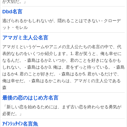
が大切だ。」
Dbd名言
逃げられるかもしれないが、隠れることはできない - クローデ
ット・モレル
アマガミ主人公名言
アマガミというゲームやアニメの主人公たちの名言の中で、代
表的なものをいくつか紹介します。1. 君が笑うと、俺も幸せに
なるんだ。 - 森島はるか2. いつか、君のことを好きになるかも
しれない。 - 森島はるか3. 俺は、君をずっと待っている。 - 森島
はるか4. 君のことが好きだ。 - 森島はるか5. 君がいるだけで、
俺は幸せだ。 - 森島はるかこれらは、アマガミの主人公である
森
最後の恋のはじめ方名言
「新しい恋を始めるためには、まず古い恋を終わらせる勇気が
必要だ。」
ｱｲﾝｼｭﾀｲﾝ名言魚