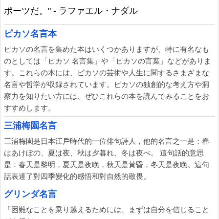
ポーツだ。" - ラファエル・ナダル
ピカソ名言本
ピカソの名言を集めた本はいくつかありますが、特に有名なも
のとしては「ピカソ 名言集」や「ピカソの言葉」などがありま
す。これらの本には、ピカソの芸術や人生に関するさまざまな
名言や哲学が収録されています。ピカソの独創的な考え方や洞
察力を知りたい方には、ぜひこれらの本を読んでみることをお
すすめします。
三浦梅園名言
三浦梅園是日本江戶時代的一位俳句詩人，他的名言之一是：春
はあけぼの、夏は夜、秋は夕暮れ、冬は夜べ。 這句話的意思
是：春天是黎明，夏天是夜晚，秋天是黃昏，冬天是夜晚。這句
話表達了對四季變化的感悟和對自然的敬畏。
グリンダ名言
「困難なことを乗り越えるためには、まずは自分を信じること