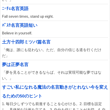
ﾆｰﾁｪ名言英語
Fall seven times, stand up eight.
ﾊﾞｽｹ名言英語短い
Believe in yourself.
土方十四郎ミツバ篇名言
「俺は、誰にも従わない。ただ、自分の信じる道を行くだけ
だ」
夢は正夢名言
「夢を見ることができるならば、それは実現可能な夢ではな
い。」
すごい私になれる魔法の名言動きがとれない今を変え
るための50のヒント
1. 毎日少しずつでも前進することを心がける。2. 目標を設定
し、具体的な計画を立てる。3. 自分を信じることが大切。4. 自