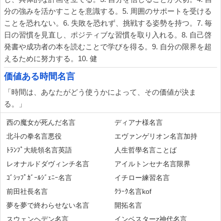
分の強みを活かすことを意識する。5. 周囲のサポートを受ける
ことを恐れない。6. 失敗を恐れず、挑戦する姿勢を持つ。7. 毎
日の習慣を見直し、ポジティブな習慣を取り入れる。8. 自己啓
発書や成功者の本を読むことで学びを得る。9. 自分の限界を超
えるために努力する。10. 健
価値ある時間名言
「時間は、あなたがどう使うかによって、その価値が決ま
る。」
西の魔女が死んだ名言
ディアナ様名言
北斗の拳名言悪役
エヴァンゲリオン名言加持
ﾄﾗﾝﾌﾟ大統領名言英語
人生哲學名言ことば
レオナルドダヴィンチ名言
アイルトンセナ名言限界
ｺﾞｼｯﾌﾟｶﾞｰﾙｼﾞｪﾆｰ名言
イチロー練習名言
前田社長名言
ｸﾗｰｸ名言kof
夢を夢で終わらせない名言
開拓名言
スウェンヘデン名言
インベスターz神代名言