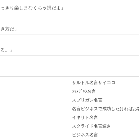
いっきり楽しまなくちゃ損だよ」
生き方だ」
ある。」
サルトル名言サイコロ
ﾗﾏﾇｼﾞｬﾝ名言
スプリガン名言
名言ビジネスで成功したければお
イキリト名言
スクライド名言速さ
ビジネス名言