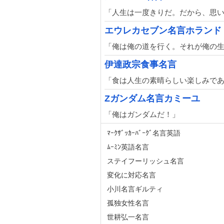
「人生は一度きりだ。だから、思
エウレカセブン名言ホランド
「俺は俺の道を行く。それが俺の
伊達政宗食事名言
「食は人生の素晴らしい楽しみで
Zガンダム名言カミーユ
「俺はガンダムだ！」
ﾏｰｸｻﾞｯｶｰﾊﾞｰｸﾞ名言英語
ﾑｰﾐﾝ英語名言
ステイフーリッシュ名言
変化に対応名言
小川名言ギルティ
孤独女性名言
世耕弘一名言